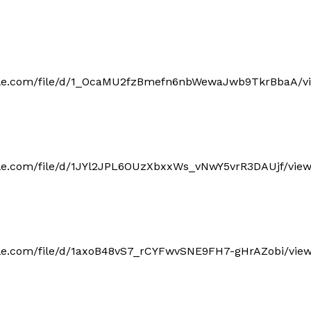
google.com/file/d/1_OcaMU2fzBmefn6nbWewaJwb9TkrBbaA/v
oogle.com/file/d/1JYl2JPL6OUzXbxxWs_vNwY5vrR3DAUjf/vie
oogle.com/file/d/1axoB48vS7_rCYFwvSNE9FH7-gHrAZobi/vie