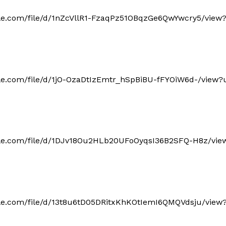
oogle.com/file/d/1nZcVllR1-FzaqPz51OBqzGe6QwYwcry5/view
oogle.com/file/d/1jO-OzaDtIzEmtr_hSpBiBU-fFYOiW6d-/view
oogle.com/file/d/1DJv18Ou2HLb20UFoOyqsI36B2SFQ-H8z/vie
oogle.com/file/d/13t8u6tD05DRitxKhKOtIemI6QMQVdsju/view