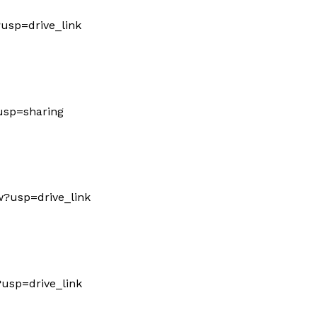
?usp=drive_link
?usp=sharing
w?usp=drive_link
?usp=drive_link